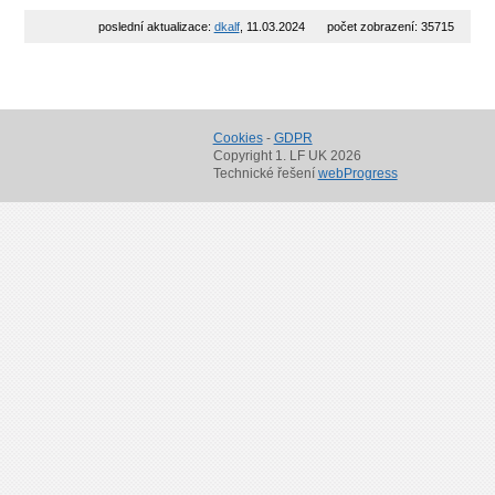
poslední aktualizace:
dkalf
, 11.03.2024
počet zobrazení: 35715
Cookies
-
GDPR
Copyright 1. LF UK 2026
Technické řešení
webProgress