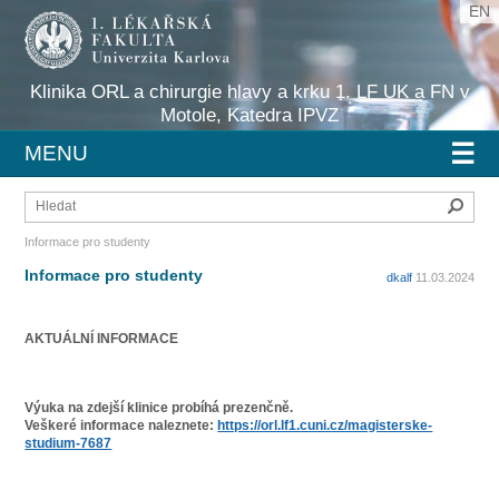
EN
Klinika ORL a chirurgie hlavy a krku 1. LF UK a FN v
Motole, Katedra IPVZ
☰
MENU
Hleda
Informace pro studenty
Informace pro studenty
dkalf
11.03.2024
AKTUÁLNÍ INFORMACE
Výuka na zdejší klinice probíhá prezenčně.
Veškeré informace naleznete:
https://orl.lf1.cuni.cz/magisterske-
studium-7687